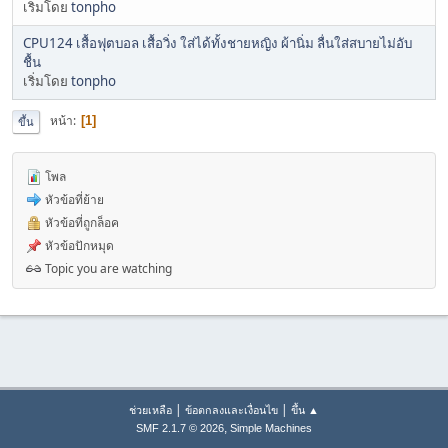
เริ่มโดย
tonpho
CPU124 เสื้อฟุตบอล เสื้อวิ่ง ใส่ได้ทั้งชายหญิง ผ้านิ่ม ลื่นใส่สบายไม่อับ
ชื้น
เริ่มโดย
tonpho
หน้า
1
ขึ้น
โพล
หัวข้อที่ย้าย
หัวข้อที่ถูกล็อค
หัวข้อปักหมุด
Topic you are watching
|
|
ช่วยเหลือ
ข้อตกลงและเงื่อนไข
ขึ้น ▲
,
SMF 2.1.7 © 2026
Simple Machines