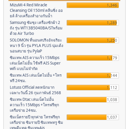
MizuMi 4 Red Miracle
1,346
Cleansing Oil 150ml คลีนซิ่ง ออ
ยล์ ล้างเครื่องสำอางกันน้ำ
Samsung ซัมซุง เครื่องซักผ้า 2
1,289
ถัง รุ่น WT13B5040BA/STพร้อม
ด้วย Air Turbo
SOLOMON ที่นอนสปริงอัจฉริยะ
1,250
หนา 9 นิ้ว รุ่น PYLA PLUS นุ่มเด้ง
นอนสบาย รุ่น PylaP
ซิมเทพ AIS ความเร็ว 15Mbps
1,179
เล่นเน็ตไม่อั้น ใช้ฟรี AIS Super
wifi แบบไม่จำกัด
ซิมเทพ AIS เล่นเน็ตไม่อั้น +โทร
1,144
ฟรี 24ชม.
Lotuss Official ลดหนักมาก
1,112
เฉพาะวันนี้ 26 กุมภาพันธ์ 2568
ซิมเทพ Dtac เล่นเน็ตไม่อั้น
1,038
ความเร็ว 15Mbps +โทรฟรีทุก
เครือข่าย 24ชม.
ซิมเน็ตรายปี ทุกค่าย โทรฟรีทุก
1,037
เครือข่าย ซิมรายปี ซิมเทพทรู ซิม
เทพดีแทค ซิมเทพAis