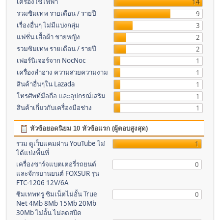
เครื่องใช้ไฟฟ้า
14
รวมซิมเทพ รายเดือน / รายปี
9
เรื่องอื่นๆ ไม่มีแบ่งกลุ่ม
3
แฟชั่น เสื้อผ้า ชายหญิง
2
รวมซิมเทพ รายเดือน / รายปี
2
เฟอร์นิเจอร์จาก NocNoc
1
เครื่องสำอาง ความสวยความงาม
1
สินค้าอื่นๆใน Lazada
1
โทรศัพท์มือถือ และอุปกรณ์เสริม
1
สินค้าเกี่ยวกับเครื่องมือช่าง
1
หัวข้อยอดนิยม 10 หัวข้อแรก (ผู้ตอบสูงสุด)
รวม ดูเว็บแคมผ่าน YouTube ไม่
1
ได้แบ่งพื้นที่
เครื่องชาร์จแบตเตอรี่รถยนต์
0
และจักรยานยนต์ FOXSUR รุ่น
FTC-1206 12V/6A
ซิมเทพทรู ซิมเน็ตไม่อั้น True
0
Net 4Mb 8Mb 15Mb 20Mb
30Mb ไม่อั้น ไม่ลดสปีด