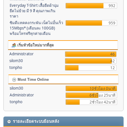
Everyday T-Shirt เสื้อยืดผ้านุ่ม
992
ยืดไม่ย้วย มี 9 สี คุณภาพเกิน
ราคา
ซิมดีแทคคงกระพัน เน็ตไม่อั้นเร็ว
959
15Mbps* (เดือนละ 100GB)
พร้อมโทรฟรีทุกค่ายเดือน
เริ่มหัวข้อใหม่มากที่สุด
Administrator
46
silom30
42
tonpho
12
Most Time Online
silom30
10ชั่วโมง 0นาที
Administrator
6ชั่วโมง 25นาที
tonpho
2ชั่วโมง 42นาที
รายละเอียดระบบย้อนหลัง